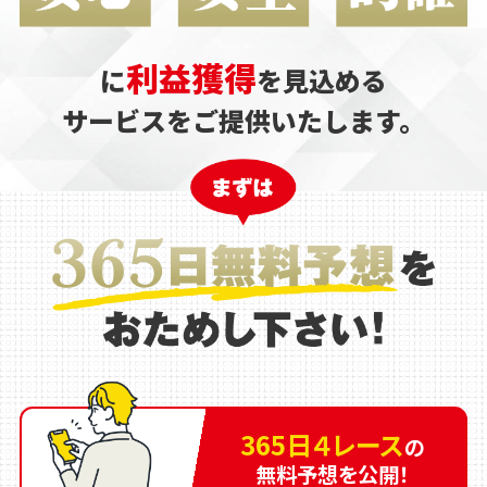
利益獲得
に
を見込める
サービスをご提供いたします。
365日４レース
の
無料予想を公開！