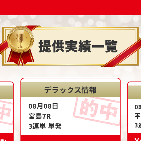
デラックス情報
08月08日
0
宮島7R
平
3
3連単 単発