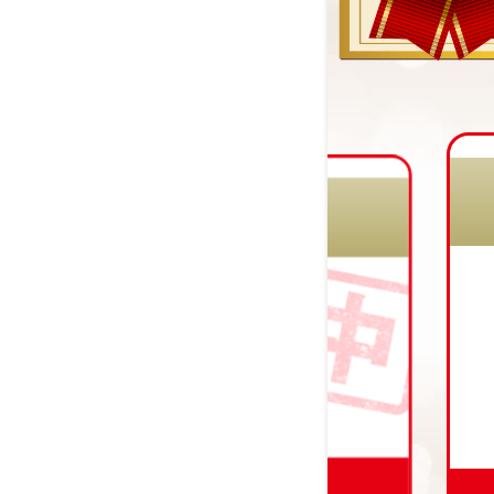
無料情報
月08日
12R
単 単発