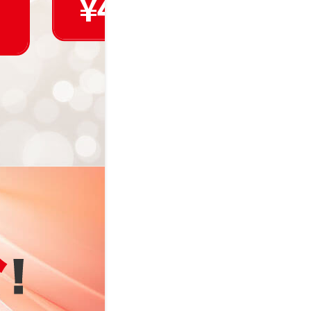
¥40,100
!