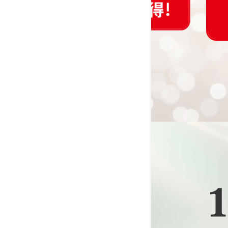
0,100
獲得!