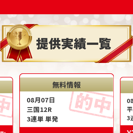
無料情報
08月07日
0
三国12R
平
3
3連単 単発