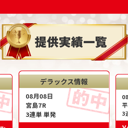
デラックス情報
08月08日
0
宮島7R
平
3
3連単 単発