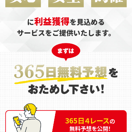
利益獲得
に
を見込める
サービスをご提供いたします。
365日４レース
の
無料予想を公開！